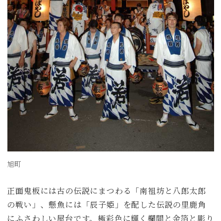
旭町
正面鬼板には古の伝説にまつわる「南祖坊と八郎太郎
の戦い」、懸魚には「辰子姫」を配した伝説の里鹿角
にふさわしい屋台です。極彩色に輝く欄間と金箔と彫り