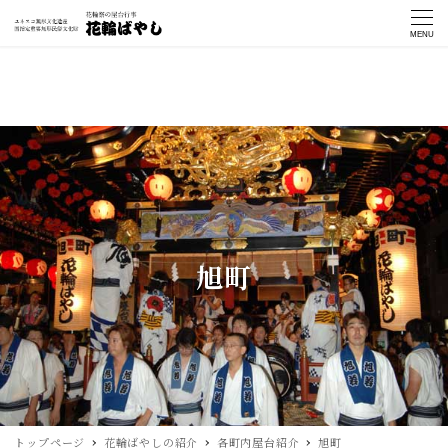
MENU
旭町
トップページ
花輪ばやしの紹介
各町内屋台紹介
旭町