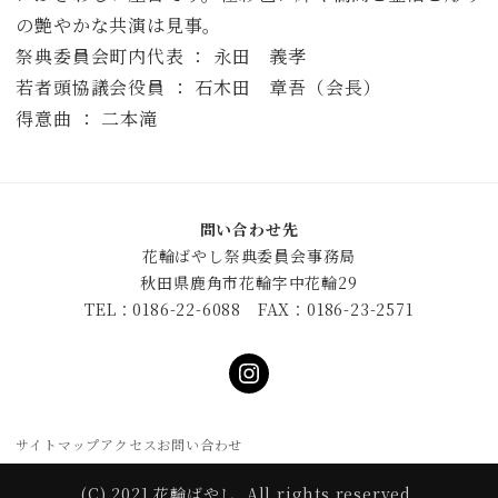
の艶やかな共演は見事。
祭典委員会町内代表 ： 永田 義孝
若者頭協議会役員 ： 石木田 章吾（会長）
得意曲 ： 二本滝
問い合わせ先
花輪ばやし祭典委員会事務局
秋田県鹿角市花輪字中花輪29
TEL：0186-22-6088 FAX：0186-23-2571
サイトマップ
アクセス
お問い合わせ
(C) 2021 花輪ばやし. All rights reserved.